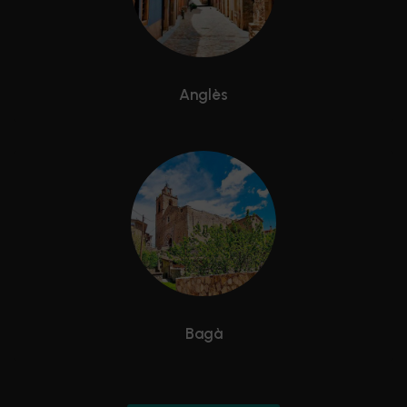
Anglès
Bagà