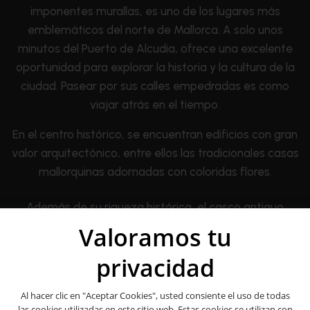
imponentes murallas, es uno de los lugares más
emblemáticos del norte de Mallorca. A solo unos
minutos del Puerto de Alcudia, ofrece una excelente
oportunidad para explorar la historia y la cultura de la
ciudad. Pasear por sus calles empedradas es como
viajar atrás en el tiempo.
En el centro histórico, se encuentran edificios con gran
valor arquitectónico, entre ellos las tradicionales casas
mallorquinas adornadas con coloridas flores.
Además de su riqueza histórica, el casco antiguo
cuenta con una amplia variedad de tiendas y
Valoramos tu
restaurantes donde disfrutar de la gastronomía local.
privacidad
Es un lugar perfecto para pasar el día.
Al hacer clic en "Aceptar Cookies", usted consiente el uso de todas
las cookies utilizadas en este sitio web. Estas cookies se utilizan con