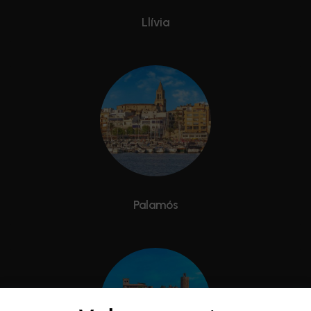
Llívia
Palamós