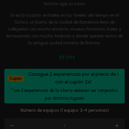
historia siga su curso.
En esta ocasión, entraréis en los túneles del tiempo en el
Gótico, un barrio de la ciudad de Barcelona lleno de
callejuelas con mucho encanto, museos históricos, bares y
restaurantes con mucha tradición y donde quedan restos de
la antigua ciudad romana de Barcino.
29.99€
Consigue 2 experiencias por el precio de 1
Cupón
con el cupón: 2x1
* Las 2 experiencias de la oferta deberán ser canjeadas
por distintos lugares
Número de equipos (1 equipo: 2-4 personas)