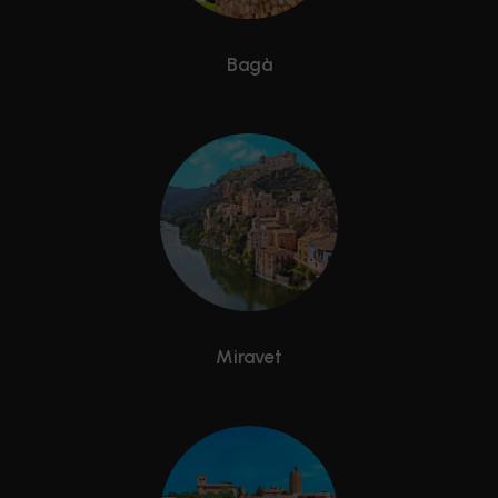
Bagà
Miravet