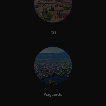
Pals
Puigcerdà