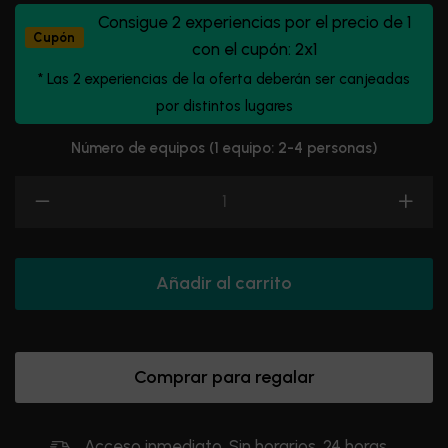
Consigue 2 experiencias por el precio de 1
Cupón
con el cupón: 2x1
* Las 2 experiencias de la oferta deberán ser canjeadas
por distintos lugares
Número de equipos (1 equipo: 2-4 personas)
Añadir al carrito
Comprar para regalar
Acceso inmediato. Sin horarios. 24 horas